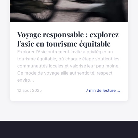
Voyage responsable : explorez
l'asie en tourisme équitable
Explorer l'Asie autrement invite à privilégier un
tourisme équitable, où chaque étape soutient les
communautés locales et valorise leur patrimoine.
Ce mode de voyage allie authenticité, respect
enviro...
12 août 2025
7 min de lecture →