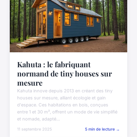
Kahuta : le fabriquant
normand de tiny houses sur
mesure
Kahuta innove depuis 2013 en créant des tiny
houses sur mesure, alliant écologie et gain
d'espace. Ces habitations en bois, conçues
entre 1 et 30 m², offrent un mode de vie simplifié
et nomade, adapté...
11 septembre 2025
5 min de lecture →