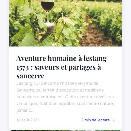
Aventure humaine à lestang
1573 : saveurs et partages à
sancerre
Lestang 1573 incarne l'histoire vivante de
Sancerre, où terroir d'exception et traditions
humaines s'entrelacent. Cette aventure révèle un
vin unique, fruit d'un équilibre subtil entre nature,
patienc...
10 août 2025
3 min de lecture →