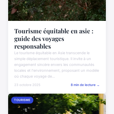
Tourisme équitable en asie :
guide des voyages
responsables
Le tourisme équitable en Asie transcende le
simple déplacement touristique. Il invite à un
engagement sincère envers les communautés
locales et l'environnement, proposant un modèle
où chaque voyage de...
23 octobre 2025
8 min de lecture →
TOURISME