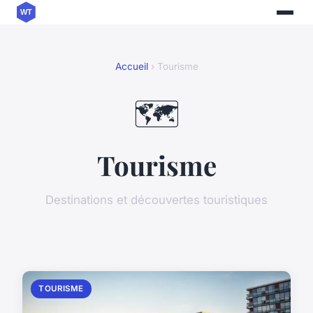
Accueil
› Tourisme
🗺️
Tourisme
Destinations et découvertes touristiques
TOURISME