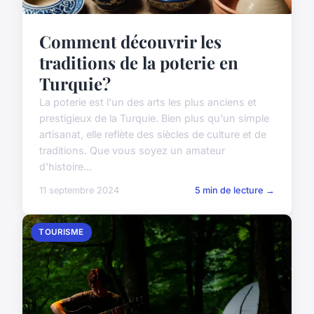
Comment découvrir les
traditions de la poterie en
Turquie?
La poterie est l'un des arts les plus anciens et
prestigieux de la Turquie. Bien plus qu'un simple
artisanat, elle reflète des siècles de culture et de
traditions. Que vous soyez un amateur
d'histoire...
11 septembre 2024
5 min de lecture →
TOURISME