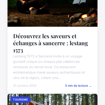
Découvrez les saveurs et
échanges à sancerre : lestang
1573
Lestang 1573 à Sancerre invite à un voyage
gustatif unique où chaque plat célèbre les
richesses du terroir local. Ce restaurant
emblématique marie saveurs authentiques et
vins de la région, créant une...
21 octobre 2025
5 min de lecture →
TOURISME