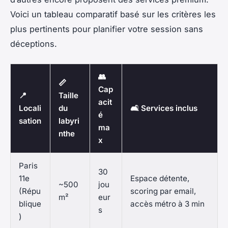
Voici un tableau comparatif basé sur les critères les
plus pertinents pour planifier votre session sans
déceptions.
👥
📏
Cap
📍
Taille
acit
Locali
du
🛋️ Services inclus
é
sation
labyri
ma
nthe
x
Paris
30
11e
Espace détente,
~500
jou
(Répu
scoring par email,
m²
eur
blique
accès métro à 3 min
s
)