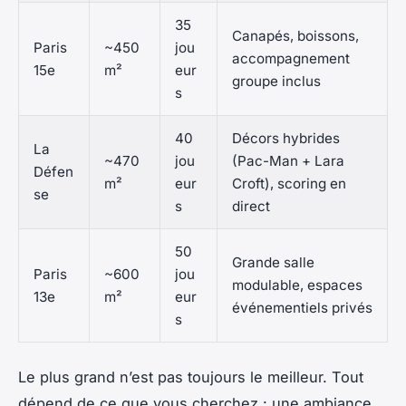
35
Canapés, boissons,
Paris
~450
jou
accompagnement
15e
m²
eur
groupe inclus
s
40
Décors hybrides
La
~470
jou
(Pac-Man + Lara
Défen
m²
eur
Croft), scoring en
se
s
direct
50
Grande salle
Paris
~600
jou
modulable, espaces
13e
m²
eur
événementiels privés
s
Le plus grand n’est pas toujours le meilleur. Tout
dépend de ce que vous cherchez : une ambiance